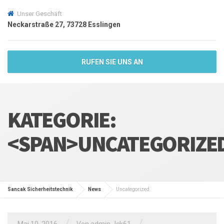
Unser Geschäft
Neckarstraße 27, 73728 Esslingen
RUFEN SIE UNS AN
KATEGORIE:
<SPAN>UNCATEGORIZE
Sancak Sicherheitstechnik
News
Uncategorized
Mai 10, 2016
Von
admin_lck61