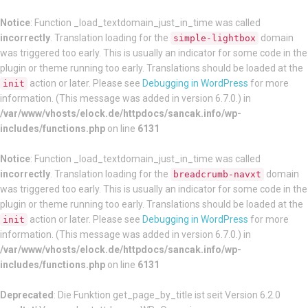
Notice
: Function _load_textdomain_just_in_time was called
incorrectly
. Translation loading for the
domain
simple-lightbox
was triggered too early. This is usually an indicator for some code in the
plugin or theme running too early. Translations should be loaded at the
action or later. Please see
Debugging in WordPress
for more
init
information. (This message was added in version 6.7.0.) in
/var/www/vhosts/elock.de/httpdocs/sancak.info/wp-
includes/functions.php
on line
6131
Notice
: Function _load_textdomain_just_in_time was called
incorrectly
. Translation loading for the
domain
breadcrumb-navxt
was triggered too early. This is usually an indicator for some code in the
plugin or theme running too early. Translations should be loaded at the
action or later. Please see
Debugging in WordPress
for more
init
information. (This message was added in version 6.7.0.) in
/var/www/vhosts/elock.de/httpdocs/sancak.info/wp-
includes/functions.php
on line
6131
Deprecated
: Die Funktion get_page_by_title ist seit Version 6.2.0